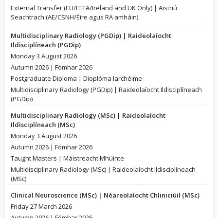
External Transfer (EU/EFTA/Ireland and UK Only) | Aistriú
Seachtrach (AE/CSNH/Éire agus RA amháin)
Multidisciplinary Radiology (PGDip) | Raideolaíocht
Ildisciplíneach (PGDip)
Monday 3 August 2026
Autumn 2026 | Fómhar 2026
Postgraduate Diploma | Dioplóma Iarchéime
Multidisciplinary Radiology (PGDip) | Raideolaíocht Ildisciplíneach
(PGDip)
Multidisciplinary Radiology (MSc) | Raideolaíocht
Ildisciplíneach (MSc)
Monday 3 August 2026
Autumn 2026 | Fómhar 2026
Taught Masters | Máistreacht Mhúinte
Multidisciplinary Radiology (MSc) | Raideolaíocht Ildisciplíneach
(MSc)
Clinical Neuroscience (MSc) | Néareolaíocht Chliniciúil (MSc)
Friday 27 March 2026
Autumn 2026 | Fómhar 2026