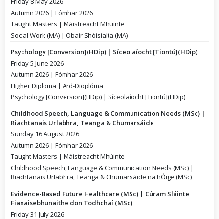
Friday 8 May 2026
Autumn 2026 | Fómhar 2026
Taught Masters | Máistreacht Mhúinte
Social Work (MA) | Obair Shóisialta (MA)
Psychology [Conversion](HDip) | Síceolaíocht [Tiontú](HDip)
Friday 5 June 2026
Autumn 2026 | Fómhar 2026
Higher Diploma | Ard-Dioplóma
Psychology [Conversion](HDip) | Síceolaíocht [Tiontú](HDip)
Childhood Speech, Language & Communication Needs (MSc) |
Riachtanais Urlabhra, Teanga & Chumarsáide
Sunday 16 August 2026
Autumn 2026 | Fómhar 2026
Taught Masters | Máistreacht Mhúinte
Childhood Speech, Language & Communication Needs (MSc) |
Riachtanais Urlabhra, Teanga & Chumarsáide na hÓige (MSc)
Evidence-Based Future Healthcare (MSc) | Cúram Sláinte
Fianaisebhunaithe don Todhchaí (MSc)
Friday 31 July 2026