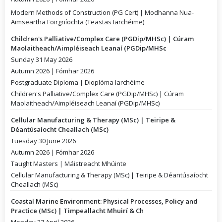
Modern Methods of Construction (PG Cert) | Modhanna Nua-
Aimseartha Foirgníochta (Teastas Iarchéime)
Children's Palliative/Complex Care (PGDip/MHSc) | Cúram
Maolaitheach/Aimpléiseach Leanaí (PGDip/MHSc
Sunday 31 May 2026
Autumn 2026 | Fómhar 2026
Postgraduate Diploma | Dioplóma Iarchéime
Children's Palliative/Complex Care (PGDip/MHSc) | Cúram
Maolaitheach/Aimpléiseach Leanaí (PGDip/MHSc)
Cellular Manufacturing & Therapy (MSc) | Teiripe &
Déantúsaíocht Cheallach (MSc)
Tuesday 30 June 2026
Autumn 2026 | Fómhar 2026
Taught Masters | Máistreacht Mhúinte
Cellular Manufacturing & Therapy (MSc) | Teiripe & Déantúsaíocht
Cheallach (MSc)
Coastal Marine Environment: Physical Processes, Policy and
Practice (MSc) | Timpeallacht Mhuirí & Ch