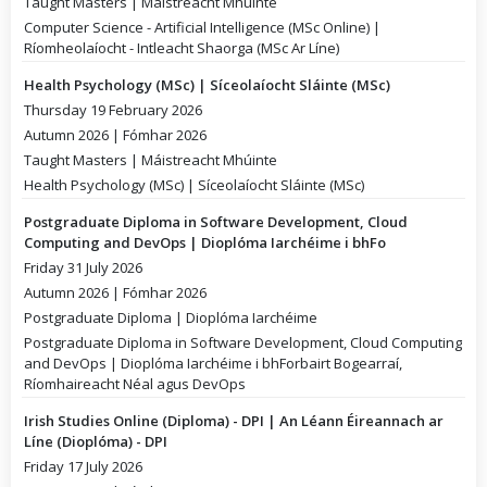
Taught Masters | Máistreacht Mhúinte
Computer Science - Artificial Intelligence (MSc Online) |
Ríomheolaíocht - Intleacht Shaorga (MSc Ar Líne)
Health Psychology (MSc) | Síceolaíocht Sláinte (MSc)
Thursday 19 February 2026
Autumn 2026 | Fómhar 2026
Taught Masters | Máistreacht Mhúinte
Health Psychology (MSc) | Síceolaíocht Sláinte (MSc)
Postgraduate Diploma in Software Development, Cloud
Computing and DevOps | Dioplóma Iarchéime i bhFo
Friday 31 July 2026
Autumn 2026 | Fómhar 2026
Postgraduate Diploma | Dioplóma Iarchéime
Postgraduate Diploma in Software Development, Cloud Computing
and DevOps | Dioplóma Iarchéime i bhForbairt Bogearraí,
Ríomhaireacht Néal agus DevOps
Irish Studies Online (Diploma) - DPI | An Léann Éireannach ar
Líne (Dioplóma) - DPI
Friday 17 July 2026