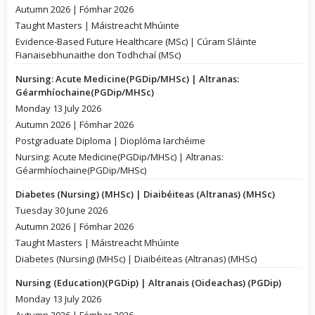
Autumn 2026 | Fómhar 2026
Taught Masters | Máistreacht Mhúinte
Evidence-Based Future Healthcare (MSc) | Cúram Sláinte
Fianaisebhunaithe don Todhchaí (MSc)
Nursing: Acute Medicine(PGDip/MHSc) | Altranas:
Géarmhíochaine(PGDip/MHSc)
Monday 13 July 2026
Autumn 2026 | Fómhar 2026
Postgraduate Diploma | Dioplóma Iarchéime
Nursing: Acute Medicine(PGDip/MHSc) | Altranas:
Géarmhíochaine(PGDip/MHSc)
Diabetes (Nursing) (MHSc) | Diaibéiteas (Altranas) (MHSc)
Tuesday 30 June 2026
Autumn 2026 | Fómhar 2026
Taught Masters | Máistreacht Mhúinte
Diabetes (Nursing) (MHSc) | Diaibéiteas (Altranas) (MHSc)
Nursing (Education)(PGDip) | Altranais (Oideachas) (PGDip)
Monday 13 July 2026