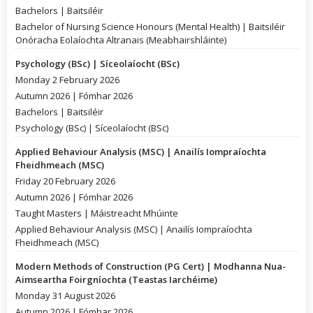
Bachelors | Baitsiléir
Bachelor of Nursing Science Honours (Mental Health) | Baitsiléir
Onóracha Eolaíochta Altranais (Meabhairshláinte)
Psychology (BSc) | Síceolaíocht (BSc)
Monday 2 February 2026
Autumn 2026 | Fómhar 2026
Bachelors | Baitsiléir
Psychology (BSc) | Síceolaíocht (BSc)
Applied Behaviour Analysis (MSC) | Anailís Iompraíochta
Fheidhmeach (MSC)
Friday 20 February 2026
Autumn 2026 | Fómhar 2026
Taught Masters | Máistreacht Mhúinte
Applied Behaviour Analysis (MSC) | Anailís Iompraíochta
Fheidhmeach (MSC)
Modern Methods of Construction (PG Cert) | Modhanna Nua-
Aimseartha Foirgníochta (Teastas Iarchéime)
Monday 31 August 2026
Autumn 2026 | Fómhar 2026